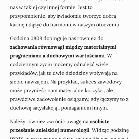
nas w takiej czy innej formie. Jest to
przypomnienie, aby świadomie tworzyć dobrą
karmę i dążyć do harmonii w naszym otoczeniu.
Godzina 0808 dopinguje nas również do
zachowania równowagi między materialnymi
pragnieniami a duchowymi wartościami
. W
codziennym życiu możemy odnaleźć wiele
przykładów, jak te dwie dziedziny wpływają na
siebie nawzajem. Na przykład, sukces zawodowy
może przynieść nam materialne korzyści, ale
prawdziwe zadowolenie osiągamy, gdy łączymy to z
duchową satysfakcją i pomaganiem innym.
Należy również zwrócić uwagę na
osobiste
przesłanie anielskiej numerologii
. Widząc godzinę
08:08, warto zastanowić się, co ona dla nas znaczy i