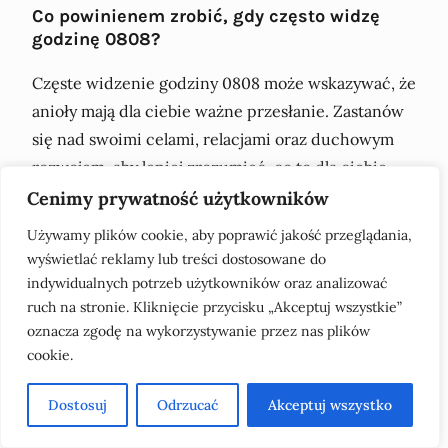
Co powinienem zrobić, gdy często widzę
godzinę 0808?
Częste widzenie godziny 0808 może wskazywać, że
anioły mają dla ciebie ważne przesłanie. Zastanów
się nad swoimi celami, relacjami oraz duchowym
rozwojem, aby lepiej zrozumieć, co to dla ciebie
oznacza.
Cenimy prywatność użytkowników
Używamy plików cookie, aby poprawić jakość przeglądania,
Podobne artykuły:
wyświetlać reklamy lub treści dostosowane do
indywidualnych potrzeb użytkowników oraz analizować
ruch na stronie. Kliknięcie przycisku „Akceptuj wszystkie”
oznacza zgodę na wykorzystywanie przez nas plików
cookie.
Dostosuj
Odrzucać
Akceptuj wszystko
Godzina 1313 znaczenie:
Alarmowy połączenie