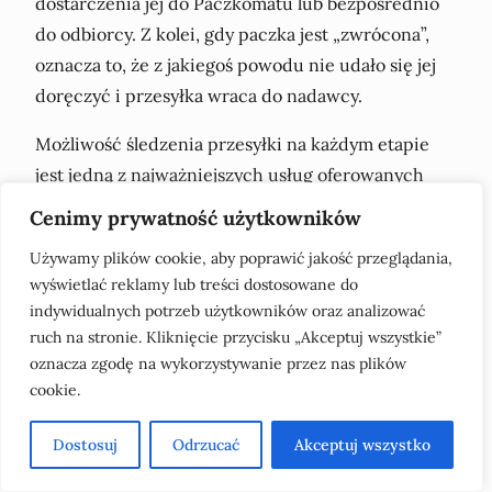
dostarczenia jej do Paczkomatu lub bezpośrednio
do odbiorcy. Z kolei, gdy paczka jest „zwrócona”,
oznacza to, że z jakiegoś powodu nie udało się jej
doręczyć i przesyłka wraca do nadawcy.
Możliwość śledzenia przesyłki na każdym etapie
jest jedną z najważniejszych usług oferowanych
przez InPost. Wystarczy wpisać numer przesyłki na
Cenimy prywatność użytkowników
stronie internetowej lub w aplikacji mobilnej
Używamy plików cookie, aby poprawić jakość przeglądania,
InPost, aby sprawdzić, na jakim etapie swojej drogi
wyświetlać reklamy lub treści dostosowane do
aktualnie jest. Klienci są na bieżąco informowani o
indywidualnych potrzeb użytkowników oraz analizować
wszelkich zmianach statusu przesyłki, co pozwala
ruch na stronie. Kliknięcie przycisku „Akceptuj wszystkie”
im na lepsze zrozumienie, co dzieje się z paczką i
oznacza zgodę na wykorzystywanie przez nas plików
kiedy mogą się jej spodziewać.
cookie.
Często klienci pytają również, co zrobić w
Dostosuj
Odrzucać
Akceptuj wszystko
przypadku problemów z przesyłką. W takiej