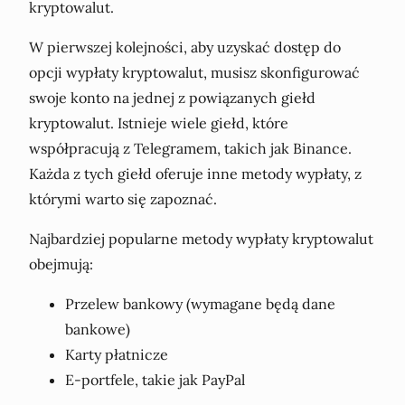
kryptowalut.
W pierwszej kolejności, aby uzyskać dostęp do
opcji wypłaty kryptowalut, musisz skonfigurować
swoje konto na jednej z powiązanych giełd
kryptowalut. Istnieje wiele giełd, które
współpracują z Telegramem, takich jak Binance.
Każda z tych giełd oferuje inne metody wypłaty, z
którymi warto się zapoznać.
Najbardziej popularne metody wypłaty kryptowalut
obejmują:
Przelew bankowy (wymagane będą dane
bankowe)
Karty płatnicze
E-portfele, takie jak PayPal