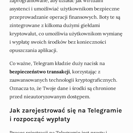
zaprogramowane, aby działać jak wirtualni
asystenci i umożliwiać użytkownikom bezpieczne
przeprowadzanie operacji finansowych. Boty te są
zintegrowane z kilkoma dużymi giełdami
kryptowalut, co umożliwia użytkownikom wymianę
i wypłatę swoich środków bez konieczności
opuszczania aplikacji.
Co ważne, Telegram kładzie duży nacisk na
bezpieczeństwo transakcji
, korzystając z
zaawansowanych technologii kryptograficznych.
Oznacza to, że Twoje dane i środki są chronione
przed nieautoryzowanym dostępem.
Jak zarejestrować się na Telegramie
i rozpocząć wypłaty
Proces rejestracji na Telegramie jest prosty i