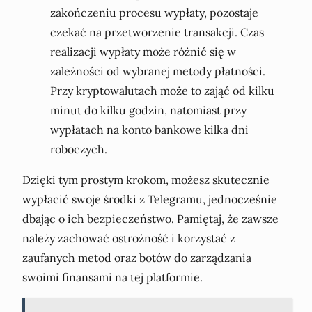
zakończeniu procesu wypłaty, pozostaje
czekać na przetworzenie transakcji. Czas
realizacji wypłaty może różnić się w
zależności od wybranej metody płatności.
Przy kryptowalutach może to zająć od kilku
minut do kilku godzin, natomiast przy
wypłatach na konto bankowe kilka dni
roboczych.
Dzięki tym prostym krokom, możesz skutecznie
wypłacić swoje środki z Telegramu, jednocześnie
dbając o ich bezpieczeństwo. Pamiętaj, że zawsze
należy zachować ostrożność i korzystać z
zaufanych metod oraz botów do zarządzania
swoimi finansami na tej platformie.