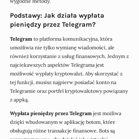
wygodne metody.
Podstawy: Jak działa wypłata
pieniędzy przez Telegram?
Telegram
to platforma komunikacyjna, która
umożliwia nie tylko wymianę wiadomości, ale
również korzystanie z usług finansowych. Jednym z
najciekawszych aspektów Telegrama jest
możliwość wypłaty kryptowalut. Aby skorzystać z
tej funkcji, musisz najpierw posiadać konto na
Telegramie oraz portfel kryptowalutowy powiązany
z appką.
Wypłata pieniędzy przez Telegram
jest możliwa
dzięki wbudowanym w aplikację botom, które
obsługują różne transakcje finansowe. Bots są