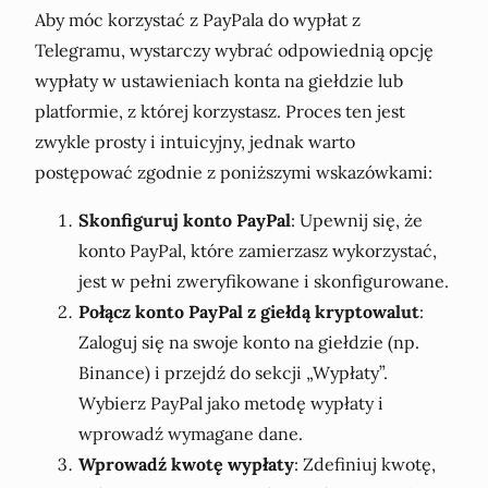
Aby móc korzystać z PayPala do wypłat z
Telegramu, wystarczy wybrać odpowiednią opcję
wypłaty w ustawieniach konta na giełdzie lub
platformie, z której korzystasz. Proces ten jest
zwykle prosty i intuicyjny, jednak warto
postępować zgodnie z poniższymi wskazówkami:
Skonfiguruj konto PayPal
: Upewnij się, że
konto PayPal, które zamierzasz wykorzystać,
jest w pełni zweryfikowane i skonfigurowane.
Połącz konto PayPal z giełdą kryptowalut
:
Zaloguj się na swoje konto na giełdzie (np.
Binance) i przejdź do sekcji „Wypłaty”.
Wybierz PayPal jako metodę wypłaty i
wprowadź wymagane dane.
Wprowadź kwotę wypłaty
: Zdefiniuj kwotę,