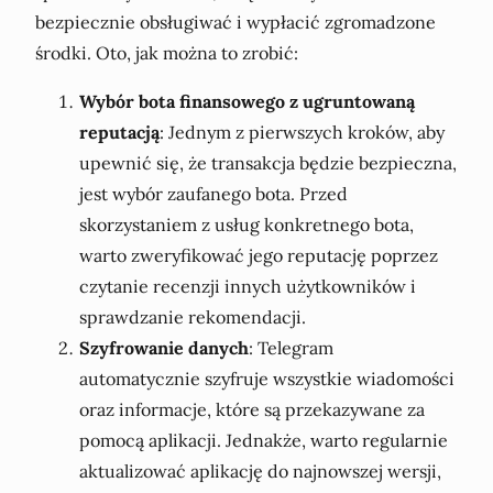
bezpiecznie obsługiwać i wypłacić zgromadzone
środki. Oto, jak można to zrobić:
Wybór bota finansowego z ugruntowaną
reputacją
: Jednym z pierwszych kroków, aby
upewnić się, że transakcja będzie bezpieczna,
jest wybór zaufanego bota. Przed
skorzystaniem z usług konkretnego bota,
warto zweryfikować jego reputację poprzez
czytanie recenzji innych użytkowników i
sprawdzanie rekomendacji.
Szyfrowanie danych
: Telegram
automatycznie szyfruje wszystkie wiadomości
oraz informacje, które są przekazywane za
pomocą aplikacji. Jednakże, warto regularnie
aktualizować aplikację do najnowszej wersji,