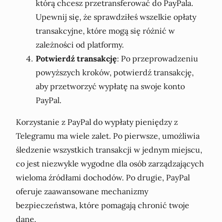
którą chcesz przetransferować do PayPala.
Upewnij się, że sprawdziłeś wszelkie opłaty
transakcyjne, które mogą się różnić w
zależności od platformy.
Potwierdź transakcję
: Po przeprowadzeniu
powyższych kroków, potwierdź transakcję,
aby przetworzyć wypłatę na swoje konto
PayPal.
Korzystanie z PayPal do wypłaty pieniędzy z
Telegramu ma wiele zalet. Po pierwsze, umożliwia
śledzenie wszystkich transakcji w jednym miejscu,
co jest niezwykle wygodne dla osób zarządzających
wieloma źródłami dochodów. Po drugie, PayPal
oferuje zaawansowane mechanizmy
bezpieczeństwa, które pomagają chronić twoje
dane.