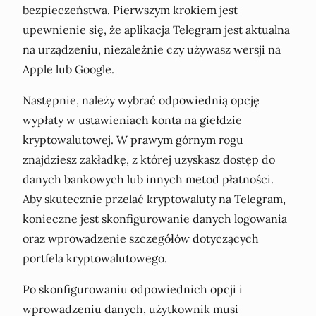
bezpieczeństwa. Pierwszym krokiem jest
upewnienie się, że aplikacja Telegram jest aktualna
na urządzeniu, niezależnie czy używasz wersji na
Apple lub Google.
Następnie, należy wybrać odpowiednią opcję
wypłaty w ustawieniach konta na giełdzie
kryptowalutowej. W prawym górnym rogu
znajdziesz zakładkę, z której uzyskasz dostęp do
danych bankowych lub innych metod płatności.
Aby skutecznie przelać kryptowaluty na Telegram,
konieczne jest skonfigurowanie danych logowania
oraz wprowadzenie szczegółów dotyczących
portfela kryptowalutowego.
Po skonfigurowaniu odpowiednich opcji i
wprowadzeniu danych, użytkownik musi