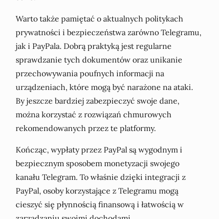
Warto także pamiętać o aktualnych politykach
prywatności i bezpieczeństwa zarówno Telegramu,
jak i PayPala. Dobrą praktyką jest regularne
sprawdzanie tych dokumentów oraz unikanie
przechowywania poufnych informacji na
urządzeniach, które mogą być narażone na ataki.
By jeszcze bardziej zabezpieczyć swoje dane,
można korzystać z rozwiązań chmurowych
rekomendowanych przez te platformy.
Kończąc, wypłaty przez PayPal są wygodnym i
bezpiecznym sposobem monetyzacji swojego
kanału Telegram. To właśnie dzięki integracji z
PayPal, osoby korzystające z Telegramu mogą
cieszyć się płynnością finansową i łatwością w
zarządzaniu swoimi dochodami.