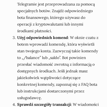
Telegramie jest przeprowadzana za pomocą
specjalnych botów. Znajdź odpowiedniego
bota finansowego, którego używasz do
operacji z kryptowalutami lub innymi
środkami płatności.
Użyj odpowiednich komend
: W oknie czatu z
botem wprowadź komendę, która wyświetli
stan twojego konta. Zazwyczaj takie komendy
to „/balance” lub „saldo”. Bot powinien
przesłać wiadomość zwrotną z informacją o
dostępnych środkach. Jeśli jednak masz
jakiekolwiek wątpliwości dotyczące
konkretnej komendy, zapoznaj się z FAQ bota
lub instrukcjami dostarczonymi przez
usługodawcę.
Sprawdź szczegóły transakcji
: W wiadomości