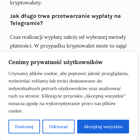
kryptowaluty.
Jak długo trwa przetwarzanie wypłaty na
Telegramie?
Czas realizacji wypłaty zależy od wybranej metody
płatności. W przypadku kryptowalut może to zająć
od kilku minut do kilku godzin.
Cenimy prywatność użytkowników
Jak zapewnić bezpieczeństwo moich
Używamy plików cookie, aby poprawić jakość przeglądania,
transakcji na Telegramie?
wyświetlać reklamy lub treści dostosowane do
indywidualnych potrzeb użytkowników oraz analizować
Wybieraj renomowane boty finansowe, włącz
ruch na stronie. Kliknięcie przycisku „Akceptuj wszystkie”
dwustopniową weryfikację oraz regularnie
oznacza zgodę na wykorzystywanie przez nas plików
aktualizuj aplikację, aby zapewnić sobie maksimum
cookie.
bezpieczeństwa.
Dostosuj
Odrzucać
Akceptuj wszystko
Podobne artykuły: