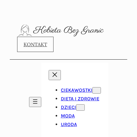
KONTAKT
CIEKAWOSTKI
DIETA I ZDROWIE
DZIECI
MODA
URODA