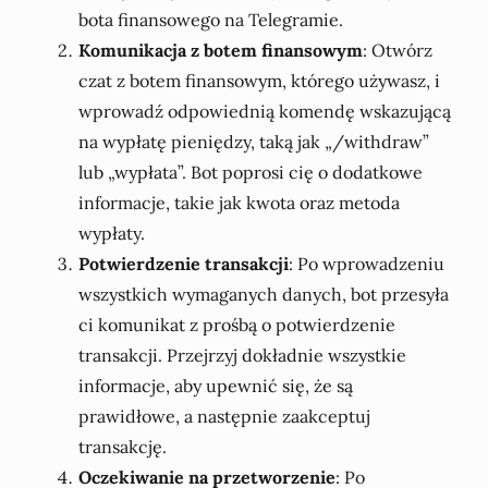
bota finansowego na Telegramie.
Komunikacja z botem finansowym
: Otwórz
czat z botem finansowym, którego używasz, i
wprowadź odpowiednią komendę wskazującą
na wypłatę pieniędzy, taką jak „/withdraw”
lub „wypłata”. Bot poprosi cię o dodatkowe
informacje, takie jak kwota oraz metoda
wypłaty.
Potwierdzenie transakcji
: Po wprowadzeniu
wszystkich wymaganych danych, bot przesyła
ci komunikat z prośbą o potwierdzenie
transakcji. Przejrzyj dokładnie wszystkie
informacje, aby upewnić się, że są
prawidłowe, a następnie zaakceptuj
transakcję.
Oczekiwanie na przetworzenie
: Po