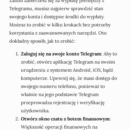
Zanim zabierzesz się za wypłatę pieniędzy z
Telegramu, musisz najpierw sprawdzić stan
swojego konta i dostępne środki do wypłaty.
Możesz to zrobić w kilku krokach bez potrzeby
korzystania z zaawansowanych narzędzi. Oto
dokładny sposób, jak to zrobić:
Zaloguj się na swoje konto Telegram
: Aby to
zrobić, otwórz aplikację Telegram na swoim
urządzeniu z systemem Android, iOS, bądź
komputerze. Upewnij się, że masz dostęp do
swojego numeru telefonu, ponieważ to
właśnie na jego podstawie Telegram
przeprowadza rejestrację i weryfikację
użytkownika.
Otwórz okno czatu z botem finansowym
:
Większość operacji finansowych na