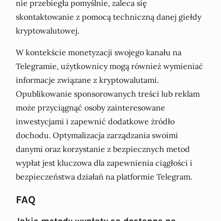
nie przebiegła pomyślnie, zaleca się
skontaktowanie z pomocą techniczną danej giełdy
kryptowalutowej.
W kontekście monetyzacji swojego kanału na
Telegramie, użytkownicy mogą również wymieniać
informacje związane z kryptowalutami.
Opublikowanie sponsorowanych treści lub reklam
może przyciągnąć osoby zainteresowane
inwestycjami i zapewnić dodatkowe źródło
dochodu. Optymalizacja zarządzania swoimi
danymi oraz korzystanie z bezpiecznych metod
wypłat jest kluczowa dla zapewnienia ciągłości i
bezpieczeństwa działań na platformie Telegram.
FAQ