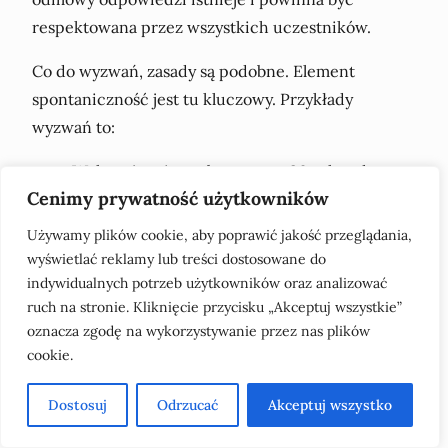
respektowana przez wszystkich uczestników.
Co do wyzwań, zasady są podobne. Element
spontaniczność jest tu kluczowy. Przykłady
wyzwań to:
Wykonaj taniec robota przez 30 sekund.
Cenimy prywatność użytkowników
Zaśpiewaj fragment piosenki z jakiegoś filmu
animowanego.
Używamy plików cookie, aby poprawić jakość przeglądania,
Spróbuj naśladować głos znanych postaci w
wyświetlać reklamy lub treści dostosowane do
kreskówkach przez minutę.
indywidualnych potrzeb użytkowników oraz analizować
ruch na stronie. Kliknięcie przycisku „Akceptuj wszystkie”
Te zadania mogą prowadzić do wielu pozytywnych
oznacza zgodę na wykorzystywanie przez nas plików
wspomnień i niezapomnianych momentów,
cookie.
zapewniając śmiech gwarantowany. Niektóre
Dostosuj
Odrzucać
Akceptuj wszystko
wyzwania mogą być śmieszne i kreatywne,
zachęcając do spontaniczność i aktywności