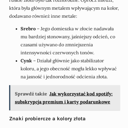
ruskie złoto było tak różnorodne. Oprócz miedzi,
która była głównym metalem wpływającym na kolor,
dodawano również inne metale:
Srebro
– Jego domieszka w złocie nadawała
mu bardziej stonowany, jaśniejszy odcień, co
czasami używano do zmniejszenia
intensywności czerwonych tonów.
Cynk
– Działał głównie jako stabilizator
koloru, a jego obecność mogła lekko wpływać
na jasność i jednorodność odcienia złota.
Sprawdź także
Jak wykorzystać kod spotify:
subskrypcja premium i karty podarunkowe
Znaki probiercze a kolory złota