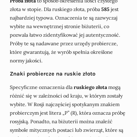
Próba złota
to sposób określenia ilości czystego
złota w stopie. Dla ruskiego złota, próba
585
jest
najbardziej typowa. Oznaczenia te są zazwyczaj
wybite na wewnętrznej stronie biżuterii, co
pozwala łatwo zidentyfikować jej autentyczność.
Próby te są nadawane przez urzędy probiercze,
które gwarantują, że wyrób spełnia określone
normy jakości.
Znaki probiercze na ruskie złoto
Specyficzne oznaczenia dla
ruskiego złota
mogą
różnić się w zależności od kraju, w którym zostały
wybite. W Rosji najczęściej spotykanym znakiem
probierczym jest litera „Р” (R), która oznacza próbę
rosyjską. Ponadto, na biżuterii można znaleźć
symbole mitycznych postaci lub zwierząt, które są