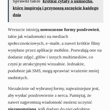
Sprawdź także
Krótkie cytaty o uśmiechu,
które inspirują i przynoszą szczęście każdego
dnia
Wreszcie istnieją
nowoczesne formy pozdrowień
,
takie jak wiadomości na mediach
społecznościowych, e-maile, a nawet krótkie filmy
wysyłane przez aplikacje mobilne. Pozwalają one na
dodanie zdjęć, gifów i innych multimediów, co
czyni je atrakcyjnymi wizualnie. Jednakże,
podobnie jak SMS, mogą sprawiać wrażenie mniej
osobistych.
Niezależnie od wybranej formy, najważniejsze jest,
aby wysłać pozdrowienie z serca. Pamiętaj, że
nawet najprostszą wiadomość możesz uczynić
niezapomnianą
, jeśli dodasz do niej odrobinę