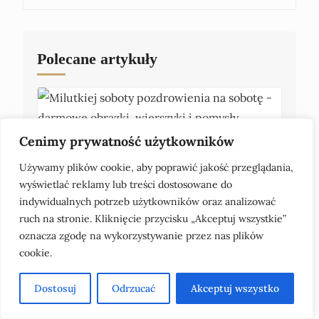
Polecane artykuły
Cenimy prywatność użytkowników
Używamy plików cookie, aby poprawić jakość przeglądania,
wyświetlać reklamy lub treści dostosowane do
indywidualnych potrzeb użytkowników oraz analizować
Milutkiej soboty pozdrowienia na sobotę – darmowe
ruch na stronie. Kliknięcie przycisku „Akceptuj wszystkie”
obrazki, wierszyki i pomysły
oznacza zgodę na wykorzystywanie przez nas plików
cookie.
Dostosuj
Odrzucać
Akceptuj wszystko