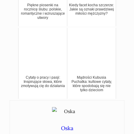
Piękne piosenki na
Kiedy facet kocha szczerze:
rocznicę ślubu: polskie,
Jakie są oznaki prawdziwej
romantyczne i wzruszające
miłości mężczyzny?
utwory
Cytaty o pracy i pasji:
Mądrości Kubusia
Inspirujące słowa, które
Puchatka: kultowe cytaty,
zmotywują cię do działania
które spodobają się nie
tylko dzieciom
Oska