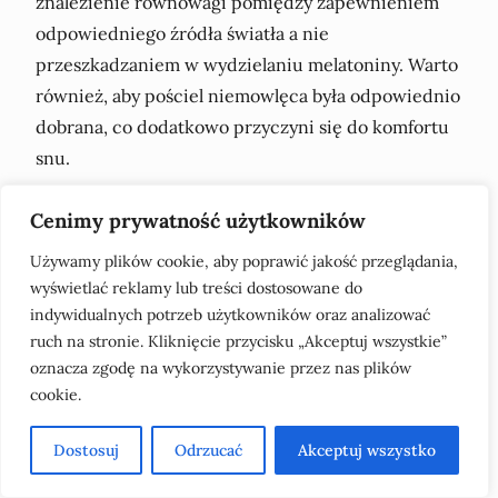
znalezienie równowagi pomiędzy zapewnieniem
odpowiedniego źródła światła a nie
przeszkadzaniem w wydzielaniu melatoniny. Warto
również, aby pościel niemowlęca była odpowiednio
dobrana, co dodatkowo przyczyni się do komfortu
snu.
Cenimy prywatność użytkowników
Sprawdź także
Ile powinna ważyć 10 latka:
tabela prawidłowej wagi i wzrostu dziecka
Używamy plików cookie, aby poprawić jakość przeglądania,
wyświetlać reklamy lub treści dostosowane do
indywidualnych potrzeb użytkowników oraz analizować
Badania pokazują, że dzieci, które śpią w ciemnym
ruch na stronie. Kliknięcie przycisku „Akceptuj wszystkie”
pomieszczeniu, mają mniejszy problem z
oznacza zgodę na wykorzystywanie przez nas plików
zasypianiem i mocniej śpią. Stękanie się u maluszka
cookie.
może być często wynikiem nadmiaru światła.
Dlatego, jeśli konieczne jest jakiekolwiek
Dostosuj
Odrzucać
Akceptuj wszystko
oświetlenie, zadbajmy, aby było to światło delikatne