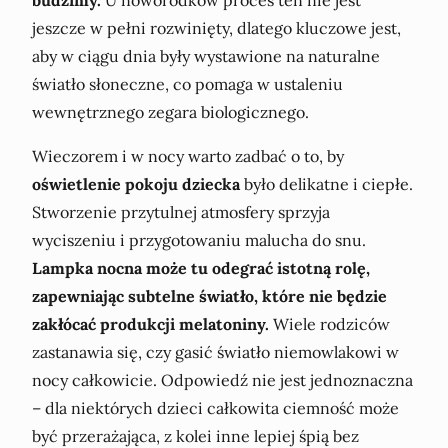
budzimy.
U noworodków proces ten nie jest
jeszcze w pełni rozwinięty, dlatego kluczowe jest,
aby w ciągu dnia były wystawione na naturalne
światło słoneczne, co pomaga w ustaleniu
wewnętrznego zegara biologicznego.
Wieczorem i w nocy warto zadbać o to, by
oświetlenie pokoju dziecka
było delikatne i ciepłe.
Stworzenie przytulnej atmosfery sprzyja
wyciszeniu i przygotowaniu malucha do snu.
Lampka nocna może tu odegrać istotną rolę,
zapewniając subtelne światło, które nie będzie
zakłócać produkcji melatoniny.
Wiele rodziców
zastanawia się, czy gasić światło niemowlakowi w
nocy całkowicie. Odpowiedź nie jest jednoznaczna
– dla niektórych dzieci całkowita ciemność może
być przerażająca, z kolei inne lepiej śpią bez