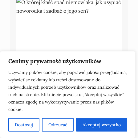
O której kłaść spać niemowlaka: jak usypiać
noworodka i zadbać o jego sen?
Cenimy prywatność użytkowników
Używamy plików cookie, aby poprawić jakość przeglądania,
wyświetlać reklamy lub treści dostosowane do
indywidualnych potrzeb użytkowników oraz analizować
ruch na stronie. Kliknięcie przycisku „Akceptuj wszystkie”
oznacza zgodę na wykorzystywanie przez nas plików
cookie.
Dostosuj
Odrzucać
Akceptuj wszystko
Od ilu lat można samemu jeździć pociągiem:
wszystko, co musisz wiedzieć?