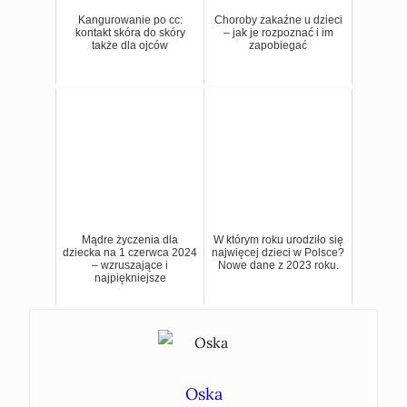
Kangurowanie po cc:
Choroby zakaźne u dzieci
kontakt skóra do skóry
– jak je rozpoznać i im
także dla ojców
zapobiegać
Mądre życzenia dla
W którym roku urodziło się
dziecka na 1 czerwca 2024
najwięcej dzieci w Polsce?
– wzruszające i
Nowe dane z 2023 roku.
najpiękniejsze
Oska