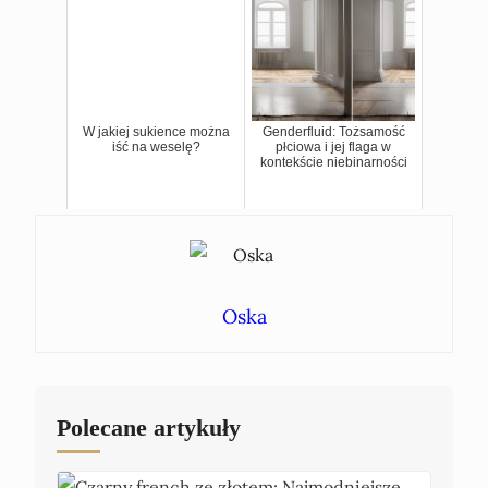
W jakiej sukience można
Genderfluid: Tożsamość
iść na weselę?
płciowa i jej flaga w
kontekście niebinarności
Oska
Polecane artykuły