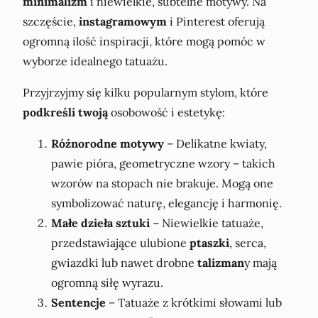
minimalizm
i niewielkie, subtelne motywy. Na
szczęście,
instagramowym
i Pinterest oferują
ogromną ilość inspiracji, które mogą pomóc w
wyborze idealnego tatuażu.
Przyjrzyjmy się kilku popularnym stylom, które
podkreśli twoją
osobowość i estetykę:
Różnorodne motywy
– Delikatne kwiaty,
pawie pióra, geometryczne wzory – takich
wzorów na stopach nie brakuje. Mogą one
symbolizować naturę, elegancję i harmonię.
Małe dzieła sztuki
– Niewielkie tatuaże,
przedstawiające ulubione
ptaszki
, serca,
gwiazdki lub nawet drobne
talizman
y mają
ogromną siłę wyrazu.
Sentencje
– Tatuaże z krótkimi słowami lub