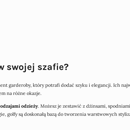
w swojej szafie?
ement garderoby, który potrafi dodać szyku i elegancji. Ich 
em na różne okazje.
rodzajami odzieży
. Możesz je zestawić z dżinsami, spodniam
ie, golfy są doskonałą bazą do tworzenia warstwowych styliza