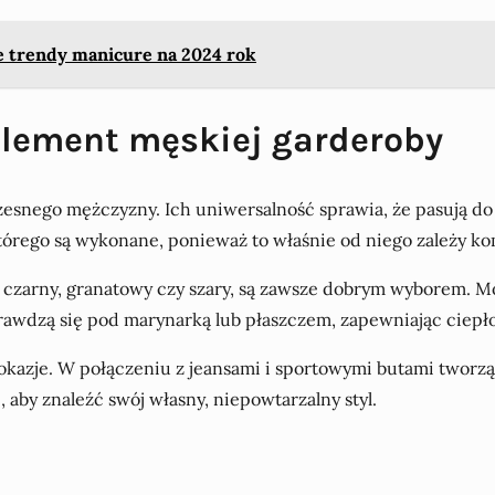
 trendy manicure na 2024 rok
element męskiej garderoby
snego mężczyzny. Ich uniwersalność sprawia, że pasują do ni
tórego są wykonane, ponieważ to właśnie od niego zależy kom
k czarny, granatowy czy szary, są zawsze dobrym wyborem. M
prawdzą się pod marynarką lub płaszczem, zapewniając ciepło
azje. W połączeniu z jeansami i sportowymi butami tworzą s
aby znaleźć swój własny, niepowtarzalny styl.