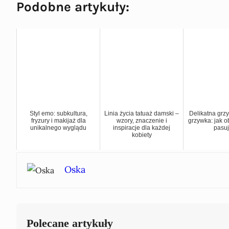
Podobne artykuły:
Styl emo: subkultura,
Linia życia tatuaż damski –
Delikatna grz
fryzury i makijaż dla
wzory, znaczenie i
grzywka: jak o
unikalnego wyglądu
inspiracje dla każdej
pasu
kobiety
Oska
Polecane artykuły