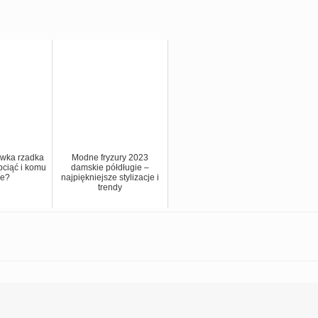
ywka rzadka
Modne fryzury 2023
bciąć i komu
damskie półdługie –
je?
najpiękniejsze stylizacje i
trendy