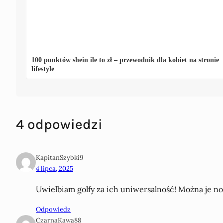
100 punktów shein ile to zł – przewodnik dla kobiet na stronie
lifestyle
4 odpowiedzi
KapitanSzybki9
4 lipca, 2025
Uwielbiam golfy za ich uniwersalność! Można je nosi
Odpowiedz
CzarnaKawa88