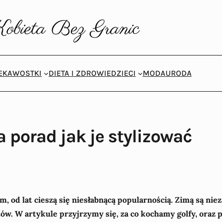
IEKAWOSTKI
DIETA I ZDROWIE
DZIECI
MODA
URODA
a porad jak je stylizować
 od lat cieszą się niesłabnącą popularnością. Zimą są niez
ów. W artykule przyjrzymy się, za co kochamy golfy, oraz p