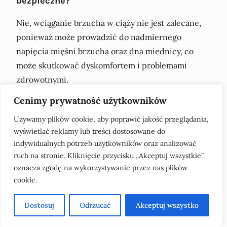
bezpieczne?
Nie, wciąganie brzucha w ciąży nie jest zalecane,
ponieważ może prowadzić do nadmiernego
napięcia mięśni brzucha oraz dna miednicy, co
może skutkować dyskomfortem i problemami
zdrowotnymi.
Cenimy prywatność użytkowników
Jakie ćwiczenia są bezpieczne dla mięśni
brzucha w ciąży?
Używamy plików cookie, aby poprawić jakość przeglądania,
wyświetlać reklamy lub treści dostosowane do
Bezpieczne ćwiczenia to lekkie skręty tułowia w
indywidualnych potrzeb użytkowników oraz analizować
pozycji siedzącej oraz delikatne brzuszki z pozycji
ruch na stronie. Kliknięcie przycisku „Akceptuj wszystkie”
bocznej. Ważne jest, aby unikać intensywnych
oznacza zgodę na wykorzystywanie przez nas plików
ćwiczeń, które mogą obciążać brzuch.
cookie.
Jak wciąganie brzucha wpływa na mięśnie
Dostosuj
Odrzucać
Akceptuj wszystko
dna miednicy?