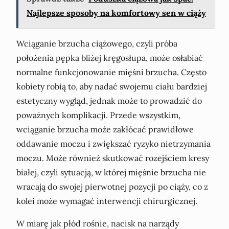
Najlepsze sposoby na komfortowy sen w ciąży
Wciąganie brzucha ciążowego, czyli próba
położenia pępka bliżej kręgosłupa, może osłabiać
normalne funkcjonowanie mięśni brzucha. Często
kobiety robią to, aby nadać swojemu ciału bardziej
estetyczny wygląd, jednak może to prowadzić do
poważnych komplikacji. Przede wszystkim,
wciąganie brzucha może zakłócać prawidłowe
oddawanie moczu i zwiększać ryzyko nietrzymania
moczu. Może również skutkować rozejściem kresy
białej, czyli sytuacją, w której mięśnie brzucha nie
wracają do swojej pierwotnej pozycji po ciąży, co z
kolei może wymagać interwencji chirurgicznej.
W miarę jak płód rośnie, nacisk na narządy