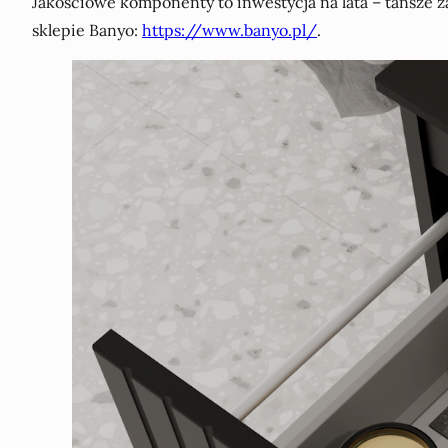
Jakościowe komponenty to inwestycja na lata – tańsze 
sklepie Banyo:
https://www.banyo.pl/
.