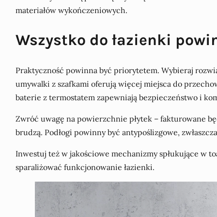
materiałów wykończeniowych.
Wszystko do łazienki powi
Praktyczność powinna być priorytetem. Wybieraj rozwią
umywalki z szafkami oferują więcej miejsca do przech
baterie z termostatem zapewniają bezpieczeństwo i kom
Zwróć uwagę na powierzchnie płytek – fakturowane będą
brudzą. Podłogi powinny być antypoślizgowe, zwłaszcz
Inwestuj też w jakościowe mechanizmy spłukujące w toa
sparaliżować funkcjonowanie łazienki.