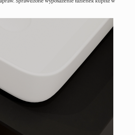
i napraw. Sprawdzone wyposażenie łazienek kupisz w