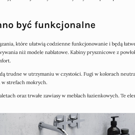
nno być funkcjonalne
zania, które ułatwią codzienne funkcjonowanie i będą łatw
owywania niż modele nablatowe. Kabiny prysznicowe z powło
fort.
 trudne w utrzymaniu w czystości. Fugi w kolorach neutralny
a w strefach mokrych.
letach oraz trwałe zawiasy w meblach łazienkowych. Te ele