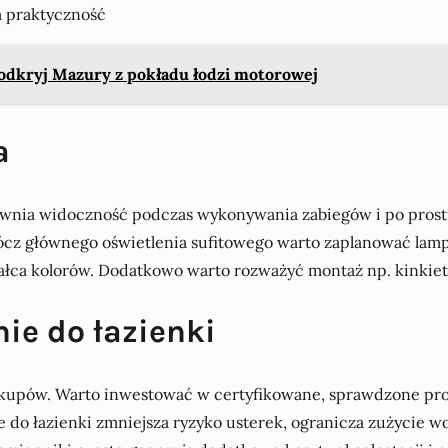
a praktyczność
 odkryj Mazury z pokładu łodzi motorowej
a
ewnia widoczność podczas wykonywania zabiegów i po prostu 
z głównego oświetlenia sufitowego warto zaplanować lampy 
ałca kolorów. Dodatkowo warto rozważyć montaż np. kinkiet
ie do łazienki
zakupów. Warto inwestować w certyfikowane, sprawdzone pro
e do łazienki zmniejsza ryzyko usterek, ogranicza zużycie w