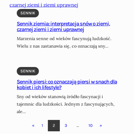
SENNIK
Sennik ziemia: interpretacja snów o ziemi,
czarnej ziemi i ziemi uprawnej
Marzenia senne od wieków fascynują ludzkość.
Wielu z nas zastanawia się, co oznaczają sny…
SENNIK
Sennik piersi: co oznaczają piersi w snach dla
kobiet i ich lifestyle?
Sny od wieków stanowią źródło fascynacji i
tajemnic dla ludzkości. Jednym z fascynujących,
ale…
2
«
1
3
…
10
»