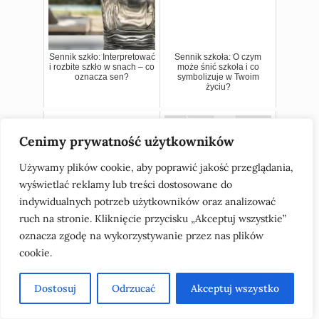
Sennik szkło: Interpretować
Sennik szkoła: O czym
i rozbite szkło w snach – co
może śnić szkoła i co
oznacza sen?
symbolizuje w Twoim
życiu?
Cenimy prywatność użytkowników
Używamy plików cookie, aby poprawić jakość przeglądania,
wyświetlać reklamy lub treści dostosowane do
indywidualnych potrzeb użytkowników oraz analizować
ruch na stronie. Kliknięcie przycisku „Akceptuj wszystkie”
Sennik siano — znaczenie
Sennik piersi: co oznaczają
oznacza zgodę na wykorzystywanie przez nas plików
snu i co oznacza widzenie
piersi w snach dla kobiet i
siana w marzeniach
ich lifestyle?
cookie.
sennych
Dostosuj
Odrzucać
Akceptuj wszystko