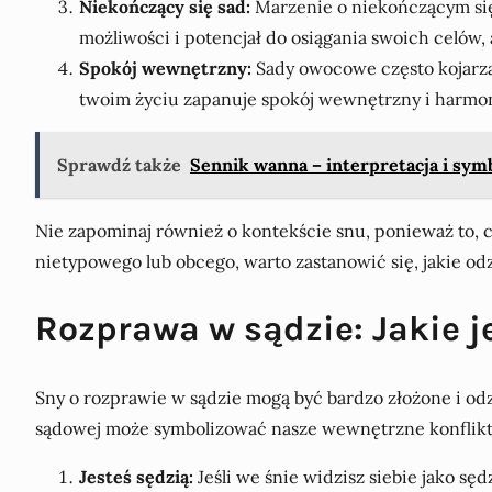
Niekończący się sad:
Marzenie o niekończącym się
możliwości i potencjał do osiągania swoich celów, 
Spokój wewnętrzny:
Sady owocowe często kojarzą
twoim życiu zapanuje spokój wewnętrzny i harmon
Sprawdź także
Sennik wanna – interpretacja i sym
Nie zapominaj również o kontekście snu, ponieważ to, co
nietypowego lub obcego, warto zastanowić się, jakie o
Rozprawa w sądzie: Jakie j
Sny o rozprawie w sądzie mogą być bardzo złożone i od
sądowej może symbolizować nasze wewnętrzne konflikty
Jesteś sędzią:
Jeśli we śnie widzisz siebie jako sę