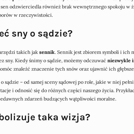
 sen odzwierciedla również brak wewnętrznego spokoju w ży
borów w rzeczywistości.
ć sny o sądzie?
arzędzi takich jak
sennik
. Sennik jest zbiorem symboli i ich
ez sny. Kiedy śnimy o sądzie, możemy odczuwać
niezwykle 
móc znaleźć znaczenie tych snów oraz ujawnić ich głębsze 
sądzie – od samej sceny sądowej po role, jakie w niej pełn
acje i odnosić się do różnych części naszego życia. Przyk
niedawnych zdarzeń budzących wątpliwości moralne.
olizuje taka wizja?