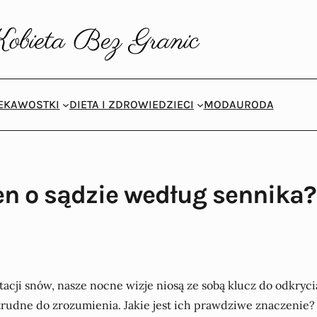
IEKAWOSTKI
DIETA I ZDROWIE
DZIECI
MODA
URODA
en o sądzie według sennika?
etacji snów, nasze nocne wizje niosą ze sobą klucz do odkry
 trudne do zrozumienia. Jakie jest ich prawdziwe znaczenie