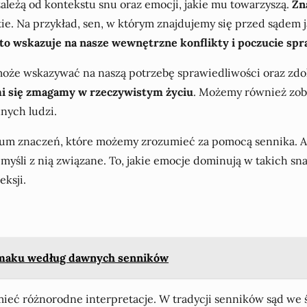
ależą od kontekstu snu oraz emocji, jakie mu towarzyszą.
Zn
stie. Na przykład, sen, w którym znajdujemy się przed sąde
ęsto wskazuje na nasze wewnętrzne konflikty i poczucie spr
, może wskazywać na naszą potrzebę sprawiedliwości oraz z
i się zmagamy w rzeczywistym życiu
. Możemy również zoba
nnych ludzi.
m znaczeń, które możemy zrozumieć za pomocą sennika. Anal
 i myśli z nią związane. To, jakie emocje dominują w takich
eksji.
limaku według dawnych senników
 mieć różnorodne interpretacje. W tradycji senników sąd w