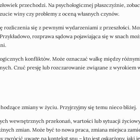
 człowiek przechodzi. Na psychologicznej płaszczyźnie, zobac
zucie winy czy problemy z oceną własnych czynów.
bę rozliczenia się z pewnymi wydarzeniami z przeszłości. 
. Przykładowo, rozprawa sądowa pojawiająca się w snach moż
ni.
ogicznych konfliktów. Może oznaczać walkę między różnymi
innych. Czuć presję lub rozczarowanie związane z wyrokie
odzące zmiany w życiu. Przyjrzyjmy się temu nieco bliżej.
ch wewnętrznych przekonań, wartości lub sytuacji życiowyc
ażnych zmian. Może być to nowa praca, zmiana miejsca zami
 zwrócić uwagę na kontekst snu – kto jest oskarżony, jaki j