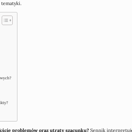
 tematyki.
owych?
ikty?
ekście problemów oraz utraty szacunku?
Sennik interpretuj