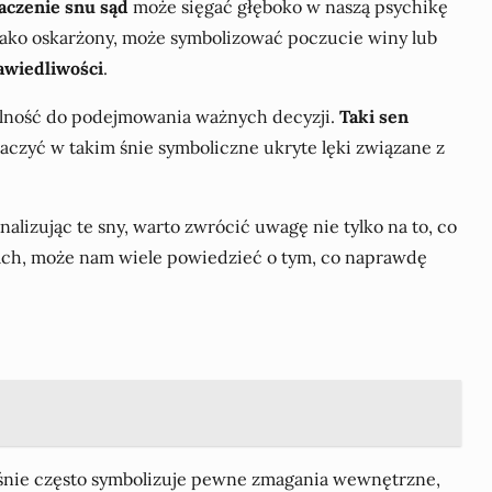
aczenie snu sąd
może sięgać głęboko w naszą psychikę
m jako oskarżony, może symbolizować poczucie winy lub
awiedliwości
.
dolność do podejmowania ważnych decyzji.
Taki sen
czyć w takim śnie symboliczne ukryte lęki związane z
izując te sny, warto zwrócić uwagę nie tylko na to, co
 snach, może nam wiele powiedzieć o tym, co naprawdę
e śnie często symbolizuje pewne zmagania wewnętrzne,