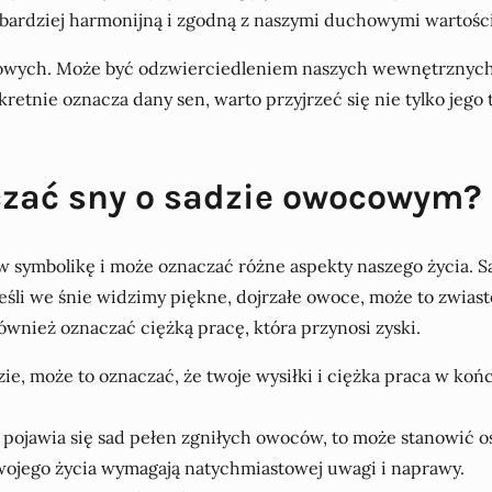
 bardziej harmonijną i zgodną z naszymi duchowymi wartości
owych. Może być odzwierciedleniem naszych wewnętrznych 
tnie oznacza dany sen, warto przyjrzeć się nie tylko jego t
czać sny o sadzie owocowym?
symbolikę i może oznaczać różne aspekty naszego życia. Sa
Jeśli we śnie widzimy piękne, dojrzałe owoce, może to zwias
nież oznaczać ciężką pracę, która przynosi zyski.
ie, może to oznaczać, że twoje wysiłki i ciężka praca w końc
 pojawia się sad pełen zgniłych owoców, to może stanowić o
ojego życia wymagają natychmiastowej uwagi i naprawy.