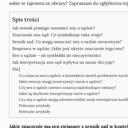
sobie te tajemnicze obrazy? Zapraszam do zgłębienia tej
Spis treści
Jak sennik pomaga rozumieć sny o sądzie?
Znaczenie snu sąd: Co symbolizuje taka wizja?
Sennik sad: Co mogą oznaczać sny o sadzie owocowym?
Rozprawa w sądzie: Jakie jest ukryte znaczenie tego snu?
Sen o sądzie – od symboliki do rzeczywistości
Jak interpretacja snu sąd wpływa na nasze decyzje?
FAQ
Co oznacza sen o sądzie w kontekście moich problemów życi
Jakie emocje mogą towarzyszyć snom o sądzie?
Czy sen o sądzie zawsze oznacza nadchodzące zmiany?
Jakie są duchowe interpretacje snów o sądzie?
Czy sny o sądzie mogą odzwierciedlać moje wewnętrzne konfl
Polecane artykuły
Polecane artykuły
Jakie znaczenie ma sen związany z sennik sąd w kont