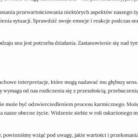
nania przewartościowania niektórych aspektów naszego życi
nia sytuacji. Sprawdzić swoje emocje i reakcje podczas sn
odzaju snu jest potrzeba działania. Zastanowienie się nad 
uchowe interpretacje, które mogą nadawać mu głębszy sens.
wymaga od nas rozliczenia się z przeszłością, przebaczenia
dzie może być odzwierciedleniem procesu karmicznego. Może
w na nasze obecne życie. Widzenie siebie w roli oskarżoneg
, powinniśmy wziąć pod uwagę, jakie wartości i przekonani