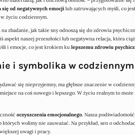
a się od negatywnych emocji
lub zatruwających myśli, co jes
 w życiu codziennym.
 na zbadanie, jak takie sny odnoszą się do zdrowia psychicz
iś aspekt naszej przeszłości lub negatywna relacja, która c
śli i emocje, co jest krokiem ku
lepszemu zdrowiu psychic
ie i symbolika w codziennym
ydawać się nieprzyjemny, ma głębsze znaczenie w codzienn
ć miejsce na coś nowego i lepszego. W życiu realnym to mo
.
eczność
oczyszczenia emocjonalnego
. Nasza podświadomość
lub których wolimy nie zauważać. Na przykład, sen o odcho
iększej uwagi i pracy.