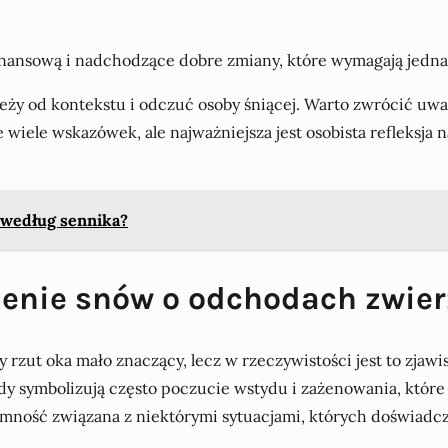
nansową i nadchodzące dobre zmiany, które wymagają jednak
leży od kontekstu i odczuć osoby śniącej. Warto zwrócić uw
wiele wskazówek, ale najważniejsza jest osobista refleksja 
e według sennika?
czenie snów o odchodach zwie
rzut oka mało znaczący, lecz w rzeczywistości jest to zjaw
dy symbolizują często poczucie wstydu i zażenowania, któr
mność związana z niektórymi sytuacjami, których doświadcz