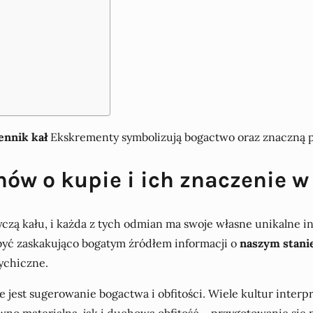
ennik kał
Ekskrementy symbolizują bogactwo oraz znaczną p
nów o kupie i ich znaczenie w
zą kału, i każda z tych odmian ma swoje własne unikalne i
być zaskakująco bogatym źródłem informacji o
naszym stani
ychiczne.
e jest sugerowanie bogactwa i obfitości. Wiele kultur inter
wno materialną, jak i duchową obfitość – przygotowanie się 