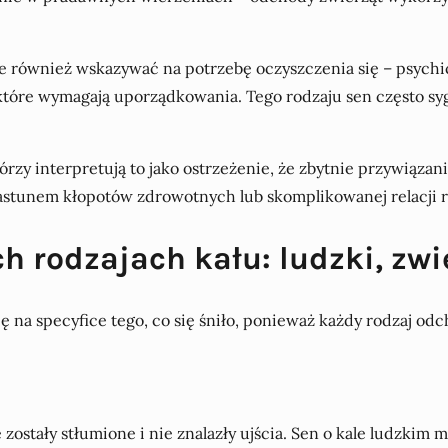
 również wskazywać na potrzebę oczyszczenia się – psychic
óre wymagają uporządkowania. Tego rodzaju sen często syg
órzy interpretują to jako ostrzeżenie, że zbytnie przywiąz
astunem kłopotów zdrowotnych lub skomplikowanej relacji r
h rodzajach kału: ludzki, zwi
 się na specyfice tego, co się śniło, ponieważ każdy rodzaj
 zostały stłumione i nie znalazły ujścia. Sen o kale ludzkim