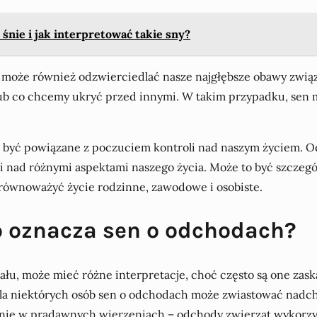
 śnie i jak interpretować takie sny?
może również odzwierciedlać nasze najgłębsze obawy związ
 lub co chcemy ukryć przed innymi. W takim przypadku, se
ą być powiązane z poczuciem kontroli nad naszym życiem. O
 nad różnymi aspektami naszego życia. Może to być szczególn
e równoważyć życie rodzinne, zawodowe i osobiste.
Co oznacza sen o odchodach?
ału, może mieć różne interpretacje, choć często są one za
Dla niektórych osób sen o odchodach może zwiastować nadch
nie w pradawnych wierzeniach – odchody zwierząt wykorzyst