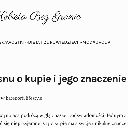
IEKAWOSTKI
DIETA I ZDROWIE
DZIECI
MODA
URODA
snu o kupie i jego znaczenie 
scynującą podróżą w głąb naszej podświadomości. Jednym z 
ć się nieprzyjemne, sny o kupie mają swoje unikalne znacz