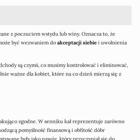
ane z poczuciem wstydu lub winy. Oznacza to, że
n może być wezwaniem do
akceptacji siebie
i uwolnienia
dchody są czymś, co musimy kontrolować i eliminować,
ie ważne dla kobiet, które na co dzień mierzą się z
skakująco zgodne. W senniku kał reprezentuje zarówno
odzącą pomyślność finansową i obfitość dóbr
ywane były jako nawóz, który przyczyniał się do