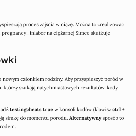
spieszają proces zajścia w ciążę. Można to zrealizować
f_pregnancy_inlabor na ciężarnej Simce skutkuje
ówki
się nowym członkiem rodziny. Aby przyspieszyć poród w
ch, którzy szukają natychmiastowych rezultatów, kody
owadź
testingcheats true
w konsoli kodów (klawisz
ctrl
+
woją simkę do momentu porodu.
Alternatywny
sposób to
orodem.