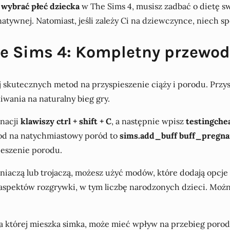
y
wybrać płeć dziecka
w The Sims 4, musisz zadbać o dietę swo
rnatywnej. Natomiast, jeśli zależy Ci na dziewczynce, niech 
he Sims 4: Kompletny przewo
ej skutecznych metod na przyspieszenie ciąży i porodu. Prz
wania na naturalny bieg gry.
nacji
klawiszy ctrl + shift + C
, a następnie wpisz
testingche
 kod na natychmiastowy poród to
sims.add_buff buff_pregna
ieszenie porodu.
liźniaczą lub trojaczą, możesz użyć modów, które dodają opc
spektów rozgrywki, w tym liczbę narodzonych dzieci. Można g
a której mieszka simka, może mieć wpływ na przebieg porodu