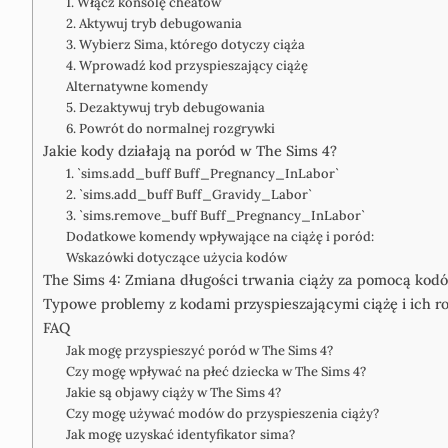
1. Włącz konsolę cheatów
2. Aktywuj tryb debugowania
3. Wybierz Sima, którego dotyczy ciąża
4. Wprowadź kod przyspieszający ciążę
Alternatywne komendy
5. Dezaktywuj tryb debugowania
6. Powrót do normalnej rozgrywki
Jakie kody działają na poród w The Sims 4?
1. `sims.add_buff Buff_Pregnancy_InLabor`
2. `sims.add_buff Buff_Gravidy_Labor`
3. `sims.remove_buff Buff_Pregnancy_InLabor`
Dodatkowe komendy wpływające na ciążę i poród:
Wskazówki dotyczące użycia kodów
The Sims 4: Zmiana długości trwania ciąży za pomocą kod
Typowe problemy z kodami przyspieszającymi ciążę i ich r
FAQ
Jak mogę przyspieszyć poród w The Sims 4?
Czy mogę wpływać na płeć dziecka w The Sims 4?
Jakie są objawy ciąży w The Sims 4?
Czy mogę używać modów do przyspieszenia ciąży?
Jak mogę uzyskać identyfikator sima?