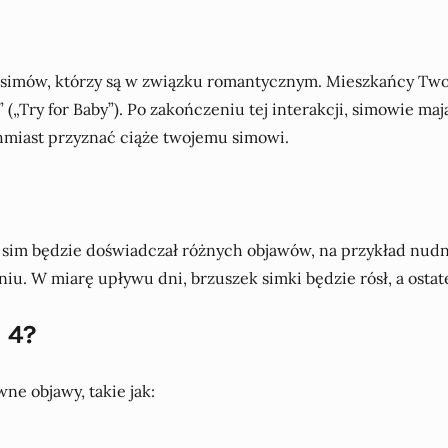
 simów, którzy są w związku romantycznym. Mieszkańcy Two
„Try for Baby”). Po zakończeniu tej interakcji, simowie mają 
chmiast przyznać ciąże twojemu simowi.
j sim będzie doświadczał różnych objawów, na przykład nud
iu. W miarę upływu dni, brzuszek simki będzie rósł, a ostat
 4?
e objawy, takie jak: