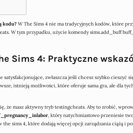
ą kodu?
W The Sims 4 nie ma tradycyjnych kodów, które przy
Cheats. W tym przypadku, użycie komendy sims.add_buff buf
The Sims 4: Praktyczne wskaz
 satysfakcjonujące, zwłaszcza jeśli chcesz szybko cieszyć 
ze, istnieją możliwości, które oferuje sama gra, ale dla ty
się, że masz aktywny tryb testingcheats. Aby to zrobić, wpr
f_pregnancy_inlabor
, który natychmiastowo przeniesie t
he sims 4, które dodają więcej opcji zarządzania ciążą i p