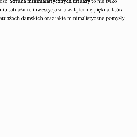
ność.
Sztuka minimalistycznych tatuaży
to nie tylko
eniu tatuażu to inwestycja w trwałą formę piękna, która
 tatuażach damskich oraz jakie minimalistyczne pomysły