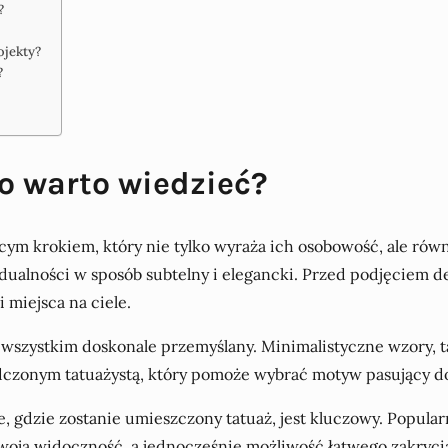
?
ojekty?
?
o warto wiedzieć?
ącym krokiem, który nie tylko wyraża ich osobowość, ale równ
dualności w sposób subtelny i elegancki. Przed podjęciem d
miejsca na ciele.
 wszystkim doskonale przemyślany. Minimalistyczne wzory, t
czonym tatuażystą, który pomoże wybrać motyw pasujący do s
 gdzie zostanie umieszczony tatuaż, jest kluczowy. Popularn
woją widoczność, a jednocześnie możliwość łatwego zakrycia