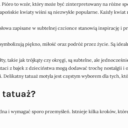
ć. Pióro to wzór, który może być zinterpretowany na różne sp
tne japońskie kwiaty wiśni są niezwykle popularne. Każdy kwi
i słowa zapisane w subtelnej czcionce stanowią inspirację 
 symbolizują piękno, miłość oraz podróż przez życie. Są idea
ty, takie jak trójkąty czy okręgi, są subtelne, ale jednocześn
taci z bajek z dzieciństwa mogą dodawać trochę nostalgii i o
i. Delikatny tatuaż motyla jest częstym wyborem dla tych, 
 tatuaż?
dna i wymagać sporo przemyśleń. Istnieje kilka kroków, któr