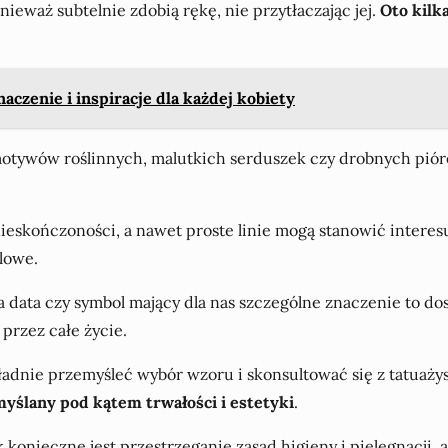
ieważ subtelnie zdobią rękę, nie przytłaczając jej.
Oto kilka
naczenie i inspiracje dla każdej kobiety
motywów roślinnych, malutkich serduszek czy drobnych pióre
nieskończoności, a nawet proste linie mogą stanowić interes
ylowe.
ażna data czy symbol mający dla nas szczególne znaczenie to 
przez całe życie.
adnie przemyśleć wybór wzoru i skonsultować się z tatuażyst
myślany pod kątem trwałości i estetyki
.
 konieczne jest przestrzeganie zasad higieny i pielęgnacji, a