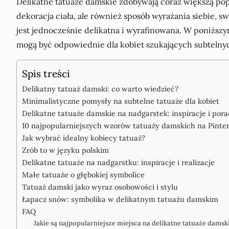
Delikatne tatuaże damskie zdobywają coraz większą popu
dekoracja ciała, ale również sposób wyrażania siebie, sw
jest jednocześnie delikatna i wyrafinowana. W poniższy
mogą być odpowiednie dla kobiet szukających subtelnyc
Spis treści
Delikatny tatuaż damski: co warto wiedzieć?
Minimalistyczne pomysły na subtelne tatuaże dla kobiet
Delikatne tatuaże damskie na nadgarstek: inspiracje i por
10 najpopularniejszych wzorów tatuaży damskich na Pinte
Jak wybrać idealny kobiecy tatuaż?
Zrób to w języku polskim
Delikatne tatuaże na nadgarstku: inspiracje i realizacje
Małe tatuaże o głębokiej symbolice
Tatuaż damski jako wyraz osobowości i stylu
Łapacz snów: symbolika w delikatnym tatuażu damskim
FAQ
Jakie są najpopularniejsze miejsca na delikatne tatuaże damsk