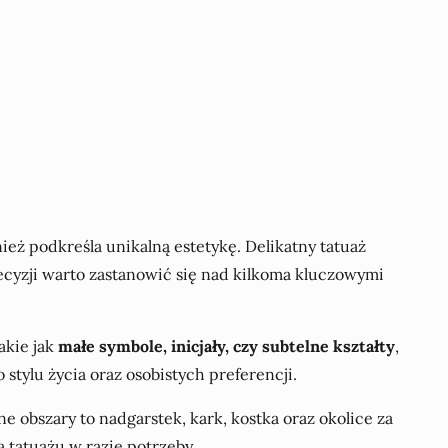
ież podkreśla unikalną estetykę. Delikatny tatuaż
ecyzji warto zastanowić się nad kilkoma kluczowymi
akie jak
małe symbole, inicjały, czy subtelne kształty
,
tylu życia oraz osobistych preferencji.
e obszary to nadgarstek, kark, kostka oraz okolice za
 tatuażu w razie potrzeby.