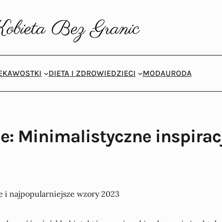
IEKAWOSTKI
DIETA I ZDROWIE
DZIECI
MODA
URODA
: Minimalistyczne inspiracj