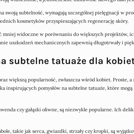
na swoją subtelność, wymagają szczególnej pielęgnacji w pro
iednich kosmetyków przyspieszających regenerację skóry.
yć mniej widoczne w porównaniu do większych projektów, ich
kanie uszkodzeń mechanicznych zapewnią długotrwały i pięk
a subtelne tatuaże dla kobie
raz większą popularność, zwłaszcza wśród kobiet. Proste, 
lka inspirujących pomysłów na subtelne tatuaże, które mogą
 lawenda czy gałązki oliwne, są niezwykle popularne. Ich del
ymbole, takie jak serca, gwiazdki, strzały czy kropki, są wy