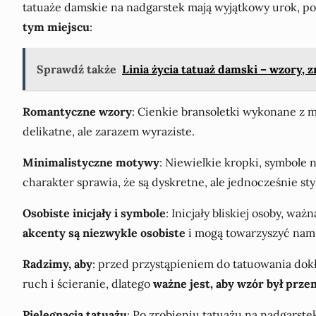
tatuaże damskie na nadgarstek mają wyjątkowy urok, pon
tym miejscu
:
Sprawdź także
Linia życia tatuaż damski – wzory, z
Romantyczne wzory
: Cienkie bransoletki wykonane z 
delikatne, ale zarazem wyraziste.
Minimalistyczne motywy
: Niewielkie kropki, symbole 
charakter sprawia, że są dyskretne, ale jednocześnie st
Osobiste inicjały i symbole
: Inicjały bliskiej osoby, w
akcenty są niezwykle osobiste
i mogą towarzyszyć nam 
Radzimy, aby
: przed przystąpieniem do tatuowania dokł
ruch i ścieranie, dlatego
ważne jest, aby wzór był prze
Pielęgnacja tatuażu
: Po zrobieniu tatuażu na nadgarstek