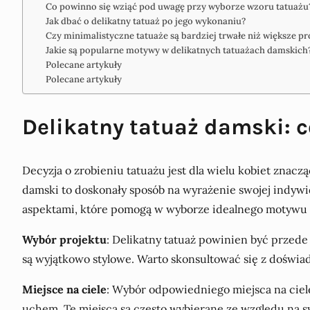
Co powinno się wziąć pod uwagę przy wyborze wzoru tatuażu
Jak dbać o delikatny tatuaż po jego wykonaniu?
Czy minimalistyczne tatuaże są bardziej trwałe niż większe pr
Jakie są popularne motywy w delikatnych tatuażach damskich
Polecane artykuły
Polecane artykuły
Delikatny tatuaż damski: c
Decyzja o zrobieniu tatuażu jest dla wielu kobiet znacz
damski to doskonały sposób na wyrażenie swojej indywi
aspektami, które pomogą w wyborze idealnego motywu i 
Wybór projektu
: Delikatny tatuaż powinien być przede
są wyjątkowo stylowe. Warto skonsultować się z doświad
Miejsce na ciele
: Wybór odpowiedniego miejsca na ciele,
uchem. Te miejsca są często wybierane ze względu na s