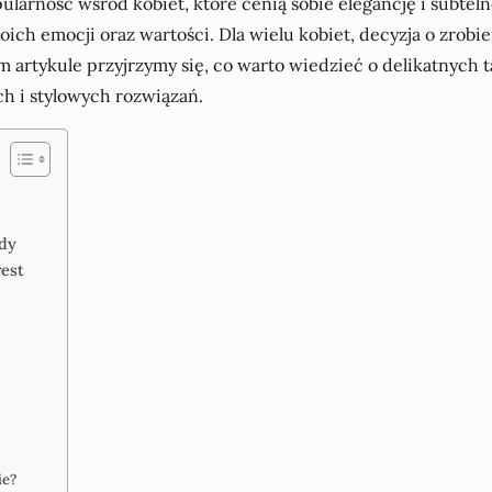
larność wśród kobiet, które cenią sobie elegancję i subtel
oich emocji oraz wartości. Dla wielu kobiet, decyzja o zrobi
m artykule przyjrzymy się, co warto wiedzieć o delikatnych
h i stylowych rozwiązań.
ady
rest
ie?