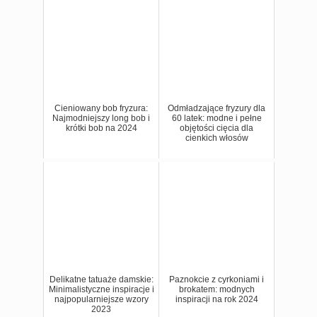
Cieniowany bob fryzura:
Odmładzające fryzury dla
Najmodniejszy long bob i
60 latek: modne i pełne
krótki bob na 2024
objętości cięcia dla
cienkich włosów
Delikatne tatuaże damskie:
Paznokcie z cyrkoniami i
Minimalistyczne inspiracje i
brokatem: modnych
najpopularniejsze wzory
inspiracji na rok 2024
2023