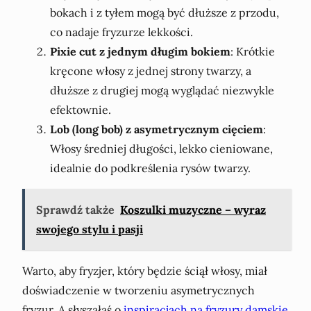
bokach i z tyłem mogą być dłuższe z przodu,
co nadaje fryzurze lekkości.
Pixie cut z jednym długim bokiem
: Krótkie
kręcone włosy z jednej strony twarzy, a
dłuższe z drugiej mogą wyglądać niezwykle
efektownie.
Lob (long bob) z asymetrycznym cięciem
:
Włosy średniej długości, lekko cieniowane,
idealnie do podkreślenia rysów twarzy.
Sprawdź także
Koszulki muzyczne – wyraz
swojego stylu i pasji
Warto, aby fryzjer, który będzie ściął włosy, miał
doświadczenie w tworzeniu asymetrycznych
fryzur. A słyszałaś o
inspiracjach na fryzury damskie