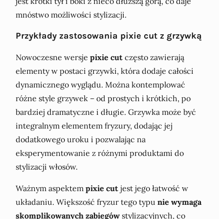
jest krótki tył i boki z nieco dłuższą górą, co daje
mnóstwo możliwości stylizacji.
Przykłady zastosowania pixie cut z grzywką
Nowoczesne wersje
pixie cut
często zawierają
elementy w postaci grzywki, która dodaje całości
dynamicznego wyglądu. Można kontemplować
różne style grzywek – od prostych i krótkich, po
bardziej dramatyczne i długie. Grzywka może być
integralnym elementem fryzury, dodając jej
dodatkowego uroku i pozwalając na
eksperymentowanie z różnymi produktami do
stylizacji włosów.
Ważnym aspektem
pixie cut
jest jego łatwość w
układaniu. Większość fryzur tego typu
nie wymaga
skomplikowanych zabiegów
stylizacyjnych, co