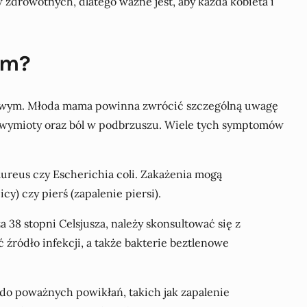
drowotnych, dlatego ważne jest, aby każda kobieta i
ym?
dowym. Młoda mama powinna zwrócić szczególną uwagę
e, wymioty oraz ból w podbrzuszu. Wiele tych symptomów
ureus czy Escherichia coli. Zakażenia mogą
) czy pierś (zapalenie piersi).
38 stopni Celsjusza, należy skonsultować się z
źródło infekcji, a także bakterie beztlenowe
do poważnych powikłań, takich jak zapalenie