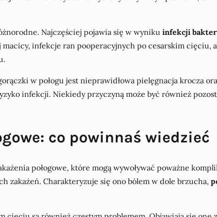
żnorodne. Najczęściej pojawia się w wyniku
infekcji bakte
j macicy, infekcje ran pooperacyjnych po cesarskim cięciu, 
u.
orączki w połogu jest nieprawidłowa pielęgnacja krocza or
ryzyko infekcji. Niekiedy przyczyną może być również pozo
ogowe: co powinnaś wiedzieć
zakażenia połogowe, które mogą wywoływać poważne komplik
ych zakażeń. Charakteryzuje się ono bólem w dole brzucha,
p
m cięciu są również częstym problemem. Objawiają się one 