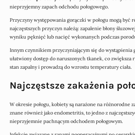
nieprzyjemny zapach odchodu połogowego.
Przyczyny występowania gorączki w połogu mogą być ró
najczęstszych przyczyn należą: zapalenie błony śluzowe
wyniku pęknięć lub nacięć wykonanych podczas porod
Innym czynnikiem przyczyniającym się do wystąpienia g
ułatwiony dostęp do naruszonych tkanek, co zwiększa 
stan zapalny i prowadzą do wzrostu temperatury ciała.
Najczęstsze zakażenia poł
W okresie połogu, kobiety są narażone na różnorodne 
znane również jako endometritis, to jedno z najczęstsz
nieprzyjemnie pachnącym odchodem połogowym.
Infekcje związane z ranami pooperacyjnymi po cesarski