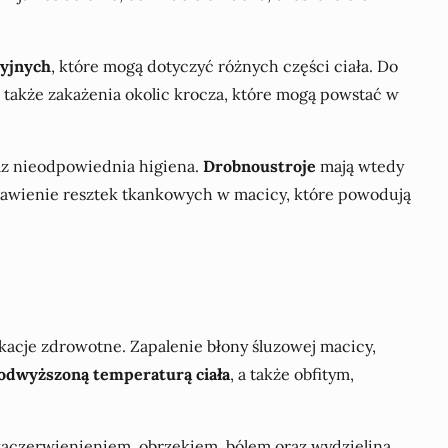
ryjnych
, które mogą dotyczyć różnych części ciała. Do
a także zakażenia okolic krocza, które mogą powstać w
az nieodpowiednia higiena.
Drobnoustroje
mają wtedy
stawienie resztek tkankowych w macicy, które powodują
acje zdrowotne. Zapalenie błony śluzowej macicy,
odwyższoną temperaturą ciała
, a także obfitym,
zaczerwienieniem, obrzękiem, bólem oraz wydzieliną