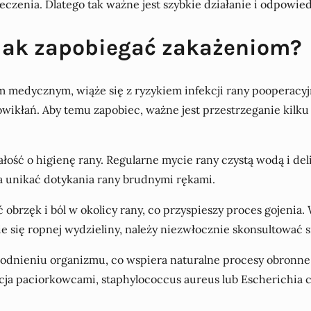
eczenia. Dlatego tak ważne jest szybkie działanie i odpowie
 jak zapobiegać zakażeniom?
em medycznym, wiąże się z ryzykiem infekcji rany pooperacy
wikłań. Aby temu zapobiec, ważne jest przestrzeganie kilk
ość o higienę rany. Regularne mycie rany czystą wodą i de
a unikać dotykania rany brudnymi rękami.
brzęk i ból w okolicy rany, co przyspieszy proces gojenia.
nie się ropnej wydzieliny, należy niezwłocznie skonsultować s
dnieniu organizmu, co wspiera naturalne procesy obronne 
kcja paciorkowcami, staphylococcus aureus lub Escherichia