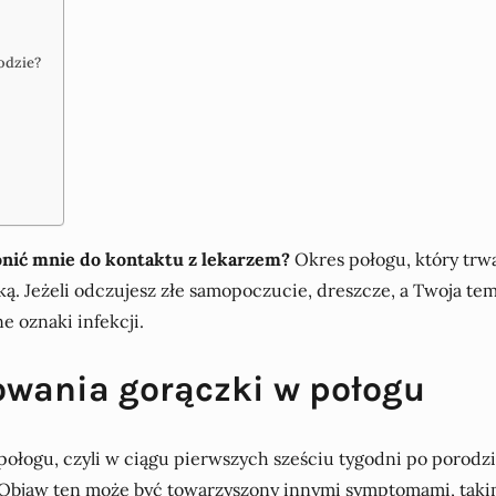
odzie?
onić mnie do kontaktu z lekarzem?
Okres połogu, który trwa
ą. Jeżeli odczujesz złe samopoczucie, dreszcze, a Twoja te
e oznaki infekcji.
owania gorączki w połogu
 połogu, czyli w ciągu pierwszych sześciu tygodni po porodz
 Objaw ten może być towarzyszony innymi symptomami, takimi