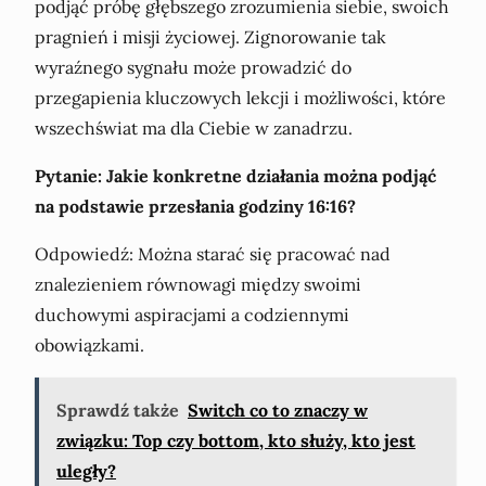
podjąć próbę głębszego zrozumienia siebie, swoich
pragnień i misji życiowej. Zignorowanie tak
wyraźnego sygnału może prowadzić do
przegapienia kluczowych lekcji i możliwości, które
wszechświat ma dla Ciebie w zanadrzu.
Pytanie: Jakie konkretne działania można podjąć
na podstawie przesłania godziny 16:16?
Odpowiedź: Można starać się pracować nad
znalezieniem równowagi między swoimi
duchowymi aspiracjami a codziennymi
obowiązkami.
Sprawdź także
Switch co to znaczy w
związku: Top czy bottom, kto służy, kto jest
uległy?