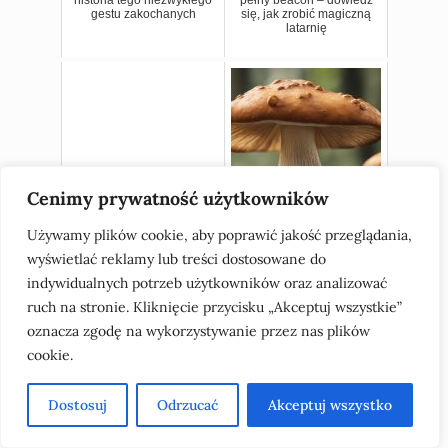
gestu zakochanych
się, jak zrobić magiczną
latarnię
Cenimy prywatność użytkowników
12pm która to godzina:
Grzyb kozia broda: jak
Używamy plików cookie, aby poprawić jakość przeglądania,
Wyjaśnienie różnicy
rozpoznać i przyrządzić go
między am i pm na zegarze
w pysznej zupie
wyświetlać reklamy lub treści dostosowane do
12-godzinnym
indywidualnych potrzeb użytkowników oraz analizować
ruch na stronie. Kliknięcie przycisku „Akceptuj wszystkie”
oznacza zgodę na wykorzystywanie przez nas plików
cookie.
Oska
Dostosuj
Odrzucać
Akceptuj wszystko