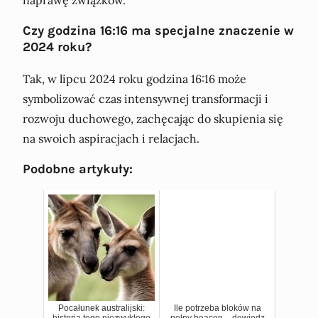
naprawę związków.
Czy godzina 16:16 ma specjalne znaczenie w
2024 roku?
Tak, w lipcu 2024 roku godzina 16:16 może
symbolizować czas intensywnej transformacji i
rozwoju duchowego, zachęcając do skupienia się
na swoich aspiracjach i relacjach.
Podobne artykuły:
Pocałunek australijski:
Ile potrzeba bloków na
historia tego niezwykłego
pełny beacon – dowiedz